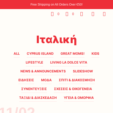
Free Shipping on All Orders Over €50!
0
0
Ιταλική
ALL
CYPRUS ISLAND
GREAT MOMS!
KIDS
LIFESTYLE
LIVING LA DOLCE VITA
NEWS & ANNOUNCEMENTS
SLIDESHOW
ΕΙΔΗΣΕΙΣ
ΜΟΔΑ
ΣΠΙΤΙ & ΔΙΑΚΟΣΜΗΣΗ
ΣΥΝΕΝΤΕΥΞΕΙΣ
ΣΧΕΣΕΙΣ & ΟΙΚΟΓΕΝΕΙΑ
ΤΑΞΙΔΙ & ΔΙΑΣΚΕΔΑΣΗ
ΥΓΕΙΑ & ΟΜΟΡΦΙΑ
11/02