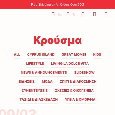
Free Shipping on All Orders Over €50!
0
0
Κρούσμα
ALL
CYPRUS ISLAND
GREAT MOMS!
KIDS
LIFESTYLE
LIVING LA DOLCE VITA
NEWS & ANNOUNCEMENTS
SLIDESHOW
ΕΙΔΗΣΕΙΣ
ΜΟΔΑ
ΣΠΙΤΙ & ΔΙΑΚΟΣΜΗΣΗ
ΣΥΝΕΝΤΕΥΞΕΙΣ
ΣΧΕΣΕΙΣ & ΟΙΚΟΓΕΝΕΙΑ
ΤΑΞΙΔΙ & ΔΙΑΣΚΕΔΑΣΗ
ΥΓΕΙΑ & ΟΜΟΡΦΙΑ
09/03