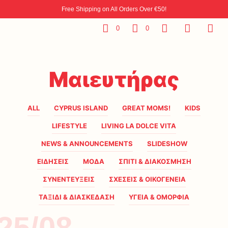
Free Shipping on All Orders Over €50!
0
0
Μαιευτήρας
ALL
CYPRUS ISLAND
GREAT MOMS!
KIDS
LIFESTYLE
LIVING LA DOLCE VITA
NEWS & ANNOUNCEMENTS
SLIDESHOW
ΕΙΔΗΣΕΙΣ
ΜΟΔΑ
ΣΠΙΤΙ & ΔΙΑΚΟΣΜΗΣΗ
ΣΥΝΕΝΤΕΥΞΕΙΣ
ΣΧΕΣΕΙΣ & ΟΙΚΟΓΕΝΕΙΑ
ΤΑΞΙΔΙ & ΔΙΑΣΚΕΔΑΣΗ
ΥΓΕΙΑ & ΟΜΟΡΦΙΑ
25/08