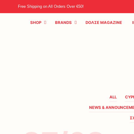
Free Shipping on All Orders Over €50!
SHOP
BRANDS
DOΛΣE MAGAZINE
ALL
CYP
NEWS & ANNOUNCEM
Σ