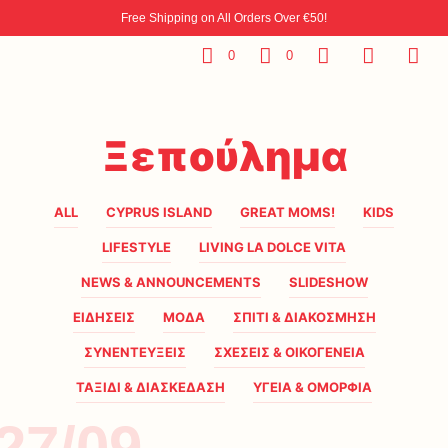
Free Shipping on All Orders Over €50!
0
0
Ξεπούλημα
ALL
CYPRUS ISLAND
GREAT MOMS!
KIDS
LIFESTYLE
LIVING LA DOLCE VITA
NEWS & ANNOUNCEMENTS
SLIDESHOW
ΕΙΔΗΣΕΙΣ
ΜΟΔΑ
ΣΠΙΤΙ & ΔΙΑΚΟΣΜΗΣΗ
ΣΥΝΕΝΤΕΥΞΕΙΣ
ΣΧΕΣΕΙΣ & ΟΙΚΟΓΕΝΕΙΑ
ΤΑΞΙΔΙ & ΔΙΑΣΚΕΔΑΣΗ
ΥΓΕΙΑ & ΟΜΟΡΦΙΑ
27/09