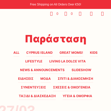
Free Shipping on All Orders Over €50!
0
0
Παράσταση
ALL
CYPRUS ISLAND
GREAT MOMS!
KIDS
LIFESTYLE
LIVING LA DOLCE VITA
NEWS & ANNOUNCEMENTS
SLIDESHOW
ΕΙΔΗΣΕΙΣ
ΜΟΔΑ
ΣΠΙΤΙ & ΔΙΑΚΟΣΜΗΣΗ
ΣΥΝΕΝΤΕΥΞΕΙΣ
ΣΧΕΣΕΙΣ & ΟΙΚΟΓΕΝΕΙΑ
ΤΑΞΙΔΙ & ΔΙΑΣΚΕΔΑΣΗ
ΥΓΕΙΑ & ΟΜΟΡΦΙΑ
27/03