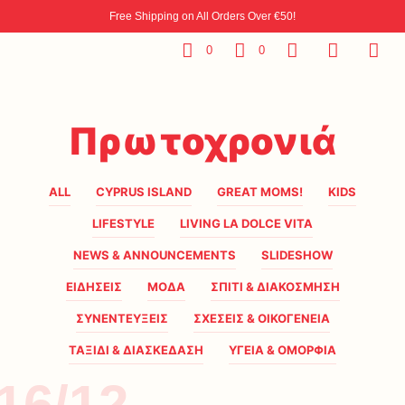
Free Shipping on All Orders Over €50!
0
0
Πρωτοχρονιά
ALL
CYPRUS ISLAND
GREAT MOMS!
KIDS
LIFESTYLE
LIVING LA DOLCE VITA
NEWS & ANNOUNCEMENTS
SLIDESHOW
ΕΙΔΗΣΕΙΣ
ΜΟΔΑ
ΣΠΙΤΙ & ΔΙΑΚΟΣΜΗΣΗ
ΣΥΝΕΝΤΕΥΞΕΙΣ
ΣΧΕΣΕΙΣ & ΟΙΚΟΓΕΝΕΙΑ
ΤΑΞΙΔΙ & ΔΙΑΣΚΕΔΑΣΗ
ΥΓΕΙΑ & ΟΜΟΡΦΙΑ
16/12