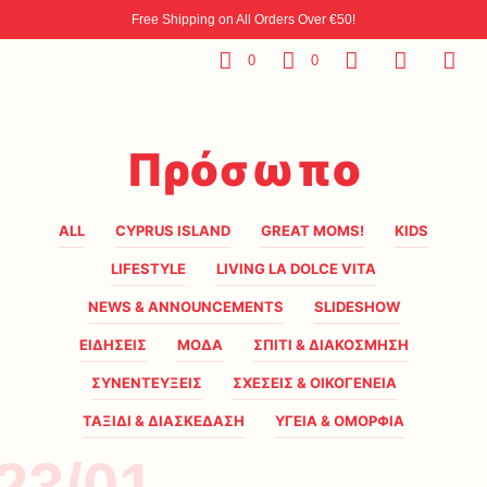
Free Shipping on All Orders Over €50!
0
0
Πρόσωπο
ALL
CYPRUS ISLAND
GREAT MOMS!
KIDS
LIFESTYLE
LIVING LA DOLCE VITA
NEWS & ANNOUNCEMENTS
SLIDESHOW
ΕΙΔΗΣΕΙΣ
ΜΟΔΑ
ΣΠΙΤΙ & ΔΙΑΚΟΣΜΗΣΗ
ΣΥΝΕΝΤΕΥΞΕΙΣ
ΣΧΕΣΕΙΣ & ΟΙΚΟΓΕΝΕΙΑ
ΤΑΞΙΔΙ & ΔΙΑΣΚΕΔΑΣΗ
ΥΓΕΙΑ & ΟΜΟΡΦΙΑ
23/01