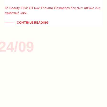
Το Beauty Elixir Oil των Thavma Cosmetics δεν είναι απλώς ένα
ενυδατικό λάδι.
CONTINUE READING
24/09
ΚΥΠΡΟΣ
ΥΓΕΙΑ & ΟΜΟΡΦΙΑ