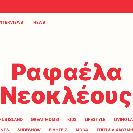
INTERVIEWS
NEWS
Ραφαέλα
Νεοκλέους
RUS ISLAND
GREAT MOMS!
KIDS
LIFESTYLE
LIVING L
ENTS
SLIDESHOW
ΕΙΔΗΣΕΙΣ
ΜΟΔΑ
ΣΠΙΤΙ & ΔΙΑΚΟΣΜ