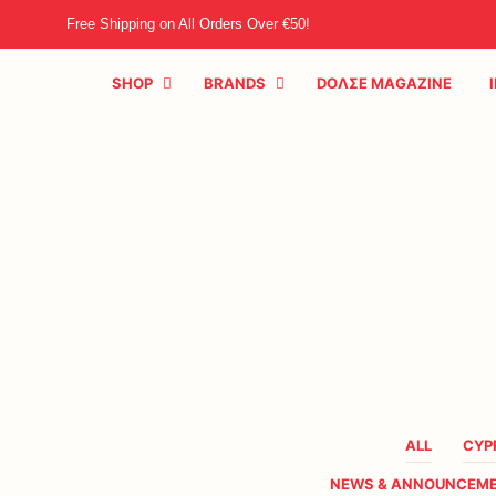
Free Shipping on All Orders Over €50!
SHOP
BRANDS
DOΛΣE MAGAZINE
ALL
CYP
NEWS & ANNOUNCEM