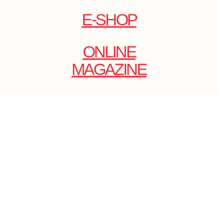
E-SHOP
ONLINE
MAGAZINE
.
EMAIL: DOLCECY@YMAIL.COM