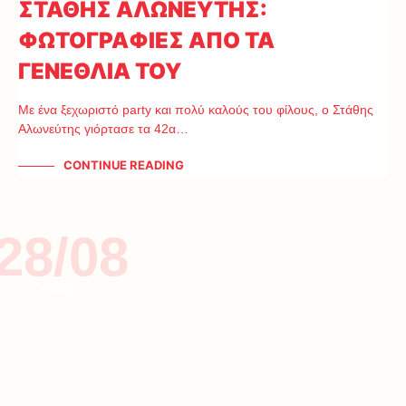
ΣΤΑΘΗΣ ΑΛΩΝΕΥΤΗΣ:
ΦΩΤΟΓΡΑΦΙΕΣ ΑΠΟ ΤΑ
ΓΕΝΕΘΛΙΑ ΤΟΥ
Με ένα ξεχωριστό party και πολύ καλούς του φίλους, ο Στάθης
Αλωνεύτης γιόρτασε τα 42α…
CONTINUE READING
28/08
ΚΥΠΡΟΣ