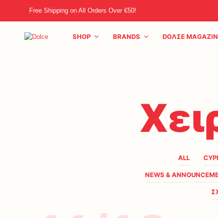
Free Shipping on All Orders Over €50!
SHOP
BRANDS
DOΛΣE MAGAZIN
Χει
ALL
CYP
NEWS & ANNOUNCEM
Σ