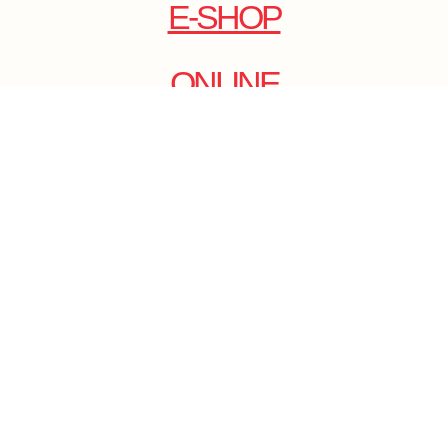
E-SHOP
ONLINE
MAGAZINE
.
EMAIL: DOLCECY@YMAIL.COM