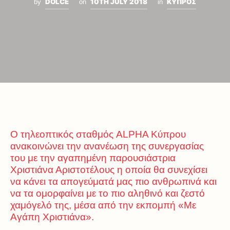
DOLCE
10TH JULY 2018
ΚΥΠΡΟΣ
by
on
in
Ο τηλεοπτικός σταθμός ALPHA Κύπρου
ανακοινώνει την ανανέωση της συνεργασίας
του με την αγαπημένη παρουσιάστρια
Χριστιάνα Αριστοτέλους η οποία θα συνεχίσει
να κάνει τα απογεύματά μας πιο ανθρωπινά και
να τα ομορφαίνει με το πιο αληθινό και ζεστό
χαμόγελό της, μέσα από την εκπομπή «Με
Αγάπη Χριστιάνα».