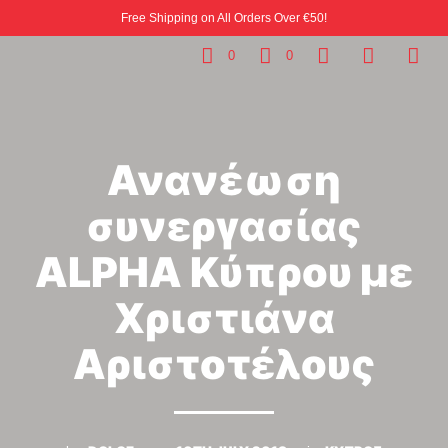
Free Shipping on All Orders Over €50!
0
0
Ανανέωση
συνεργασίας
ALPHA Κύπρου με
Χριστιάνα
Αριστοτέλους