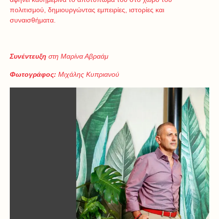
πολιτισμού, δημιουργώντας εμπειρίες, ιστορίες και
συναισθήματα.
Συνέντευξη
στη Μαρίνα Αβραάμ
Φωτογράφος:
Μιχάλης Κυπριανού