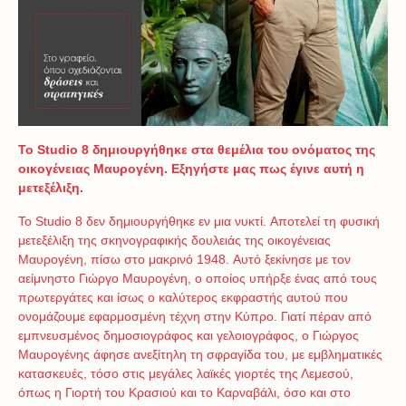
Το Studio 8 δημιουργήθηκε στα θεμέλια του ονόματος της
οικογένειας Μαυρογένη. Εξηγήστε μας πως έγινε αυτή η
μετεξέλιξη.
Το Studio 8 δεν δημιουργήθηκε εν μια νυκτί. Aποτελεί τη φυσική
μετεξέλιξη της σκηνογραφικής δουλειάς της οικογένειας
Μαυρογένη, πίσω στο μακρινό 1948. Αυτό ξεκίνησε με τον
αείμνηστο Γιώργο Μαυρογένη, ο οποίος υπήρξε ένας από τους
πρωτεργάτες και ίσως ο καλύτερος εκφραστής αυτού που
ονομάζουμε εφαρμοσμένη τέχνη στην Κύπρο. Γιατί πέραν από
εμπνευσμένος δημοσιογράφος και γελοιογράφος, ο Γιώργος
Μαυρογένης άφησε ανεξίτηλη τη σφραγίδα του, με εμβληματικές
κατασκευές, τόσο στις μεγάλες λαϊκές γιορτές της Λεμεσού,
όπως η Γιορτή του Κρασιού και το Καρναβάλι, όσο και στο