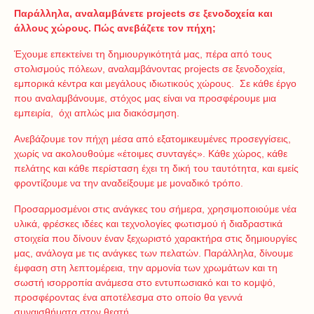
Παράλληλα, αναλαμβάνετε projects σε ξενοδοχεία και
άλλους χώρους. Πώς ανεβάζετε τον πήχη;
Έχουμε επεκτείνει τη δημιουργικότητά μας, πέρα από τους
στολισμούς πόλεων, αναλαμβάνοντας projects σε ξενοδοχεία,
εμπορικά κέντρα και μεγάλους ιδιωτικούς χώρους. Σε κάθε έργο
που αναλαμβάνουμε, στόχος μας είναι να προσφέρουμε μια
εμπειρία, όχι απλώς μια διακόσμηση.
Ανεβάζουμε τον πήχη μέσα από εξατομικευμένες προσεγγίσεις,
χωρίς να ακολουθούμε «έτοιμες συνταγές». Κάθε χώρος, κάθε
πελάτης και κάθε περίσταση έχει τη δική του ταυτότητα, και εμείς
φροντίζουμε να την αναδείξουμε με μοναδικό τρόπο.
Προσαρμοσμένοι στις ανάγκες του σήμερα, χρησιμοποιούμε νέα
υλικά, φρέσκες ιδέες και τεχνολογίες φωτισμού ή διαδραστικά
στοιχεία που δίνουν έναν ξεχωριστό χαρακτήρα στις δημιουργίες
μας, ανάλογα με τις ανάγκες των πελατών. Παράλληλα, δίνουμε
έμφαση στη λεπτομέρεια, την αρμονία των χρωμάτων και τη
σωστή ισορροπία ανάμεσα στο εντυπωσιακό και το κομψό,
προσφέροντας ένα αποτέλεσμα στο οποίο θα γεννά
συναισθήματα στον θεατή.