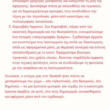
επέτρεψαν γρήγορες μεταβάσεις και ενίσχυσαν τη ροή της
αφήγησης. Δουλέψαμε στενά με σκηνοθέτες και τεχνικούς
για να δημιουργήσουμε εμπειρίες που συνδυάζουν την
τέχνη με την τεχνολογία, μέσα από καινοτόμες και
πολυμορφικές κατασκευές.
Καρναβάλι Λεμεσού: Στο Καρναβάλι, πέραν από την
εικαστική δημιουργία και την θεατρικότητα, ενσωματώσαμε
ένα στοιχείο «σκηνογραφίας δρόμου». Σχεδιάσαμε άρματα
και κουστούμια που λειτουργούν όχι απλά ως διακόσμηση,
αλλά ως αφηγηματικά μέσα, με θεματική συνέχεια και έντονη
αλληλεπίδραση με το κοινό. Εφαρμόσαμε βιώσιμες
πρακτικές στη χρήση υλικών, δίνοντας παράλληλα έμφαση
στην τεχνική αρτιότητα, ώστε να συνδυάζουμε τη φαντασία
με την ασφάλεια και τη λειτουργικότητα.
Συνολικά, ο στόχος μας στο Studio8 ήταν πάντα να
μετατρέπουμε τον χώρο – είτε τηλεοπτικός, είτε θεατρικός, είτε
δημόσιος – σε μια ζωντανή εμπειρία, και νομίζω ότι η καινοτομία
έγκειται ακριβώς σε αυτό, στο πώς δημιουργείς συναισθήματα
και αφήγηση μέσα από τον σχεδιασμό.