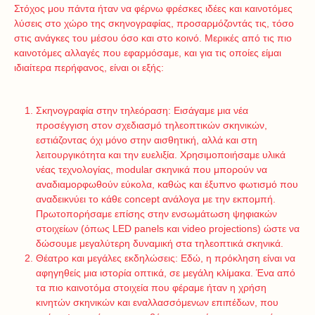
Στόχος μου πάντα ήταν να φέρνω φρέσκες ιδέες και καινοτόμες
λύσεις στο χώρο της σκηνογραφίας, προσαρμόζοντάς τις, τόσο
στις ανάγκες του μέσου όσο και στο κοινό. Μερικές από τις πιο
καινοτόμες αλλαγές που εφαρμόσαμε, και για τις οποίες είμαι
ιδιαίτερα περήφανος, είναι οι εξής:
Σκηνογραφία στην τηλεόραση: Εισάγαμε μια νέα
προσέγγιση στον σχεδιασμό τηλεοπτικών σκηνικών,
εστιάζοντας όχι μόνο στην αισθητική, αλλά και στη
λειτουργικότητα και την ευελιξία. Χρησιμοποιήσαμε υλικά
νέας τεχνολογίας, modular σκηνικά που μπορούν να
αναδιαμορφωθούν εύκολα, καθώς και έξυπνο φωτισμό που
αναδεικνύει το κάθε concept ανάλογα με την εκπομπή.
Πρωτοπορήσαμε επίσης στην ενσωμάτωση ψηφιακών
στοιχείων (όπως LED panels και video projections) ώστε να
δώσουμε μεγαλύτερη δυναμική στα τηλεοπτικά σκηνικά.
Θέατρο και μεγάλες εκδηλώσεις: Εδώ, η πρόκληση είναι να
αφηγηθείς μια ιστορία οπτικά, σε μεγάλη κλίμακα. Ένα από
τα πιο καινοτόμα στοιχεία που φέραμε ήταν η χρήση
κινητών σκηνικών και εναλλασσόμενων επιπέδων, που