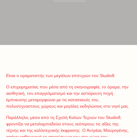
Είναι ο οραματιστής των μεγάλων επιτυχιών του Studio8.
Ο επιχειρηματίας που μέσα από τη σκηνογραφία, το όραμα, την
αισθητική, τον επαγγελματισμό και την αστείρευτη πηγή
έμπνευσης μεταμορφώνει με τις κατασκευές του,
πολυσύχναστους χώρους και μεγάλες εκδηλώσεις στο νησί μας.
Παράλληλα, μέσα από τη Σχολή Καλών Τεχνών του Studio8,
φροντίζει να μεταλαμπαδεύει στους νεότερους τις αξίες της
τέχνης και της καλλιτεχνικής έκφρασης. Ο Αντρέας Μαυρογένης,
αφήνει καθημερινά το αποτύπωμα του στο χώρο του