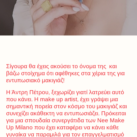
Σίγουρα θα έχεις ακούσει το όνομα της και
βάζω στοίχημα ότι αφέθηκες στα χέρια της για
εντυπωσιακό μακιγιάζ!
Η Άντρη Πέτρου, ξεχωρίζει γιατί λατρεύει αυτό
που κάνει. Η make up artist, έχει γράψει μια
σημαντική πορεία στον κόσμο του μακιγιάζ και
συνεχίζει ακάθεκτη να εντυπωσιάζει. Πρόκειται
για μια σπουδαία συνεργάτιδα των Nee Make
Up Milano που έχει καταφέρει να κάνει κάθε
γυναίκα να παραμιλά για τον επαγγελματισμό