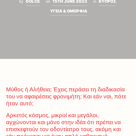
DOLCE
15TH JUNE 2023
ΚΥΠΡΟΣ
by
on
in
,
ΥΓΕΙΑ & ΟΜΟΡΦΙΑ
Μύθος ή Αλήθεια; Έχεις περάσει τη διαδικασία
του να αφαιρέσεις φρονιμήτη; Και εάν ναι, πότε
ήταν αυτό;
Αρκετός κόσμος, μικροί και μεγάλοι,
αγχώνονται και μόνο στην ιδέα ότι πρέπει να
επισκεφτούν τον οδοντίατρο τους, ακόμη και