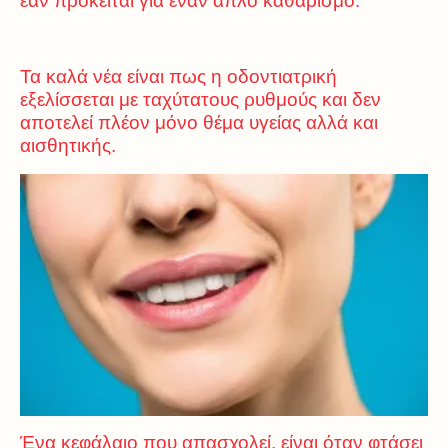
εάν πρόκειται για έναν απλό καθαρισμό.
Τα καλά νέα είναι πως η οδοντιατρική
εξελίσσεται με ταχύτατους ρυθμούς κα
ι δεν
αποτελεί πλέον μόνο θέμα υγείας αλλά και
αισθητικής.
Ένα κεφάλαιο που απασχολεί, είναι όταν φτάσει