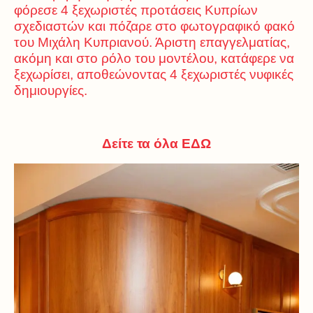
φόρεσε 4 ξεχωριστές προτάσεις Κυπρίων
σχεδιαστών και πόζαρε στο φωτογραφικό φακό
του Μιχάλη Κυπριανού. Άριστη επαγγελματίας,
ακόμη και στο ρόλο του μοντέλου, κατάφερε να
ξεχωρίσει, αποθεώνοντας 4 ξεχωριστές νυφικές
δημιουργίες.
Δείτε τα όλα ΕΔΩ