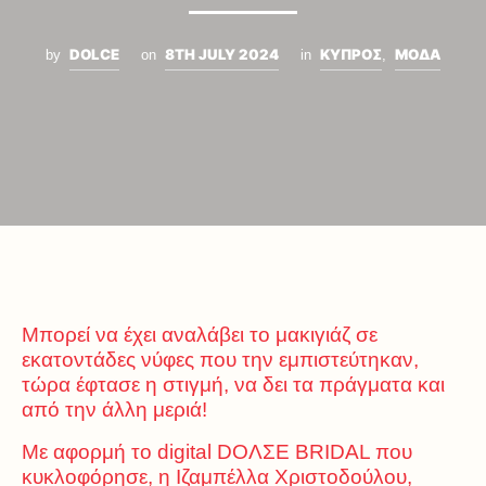
DOLCE
8TH JULY 2024
ΚΥΠΡΟΣ
ΜΟΔΑ
by
on
in
,
Μπορεί να έχει αναλάβει το μακιγιάζ σε
εκατοντάδες νύφες που την εμπιστεύτηκαν,
τώρα έφτασε η στιγμή, να δει τα πράγματα και
από την άλλη μεριά!
Με αφορμή το digital
DOΛΣΕ BRIDAL
που
κυκλοφόρησε, η Ιζαμπέλλα Χριστοδούλου,