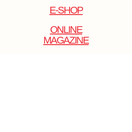
E-SHOP
ONLINE
MAGAZINE
.
EMAIL: DOLCECY@YMAIL.COM