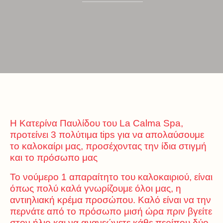
Η Κατερίνα Παυλίδου του La Calma Spa,
προτείνει 3 πολύτιμα tips για να απολαύσουμε
το καλοκαίρι μας, προσέχοντας την ίδια στιγμή
και το πρόσωπο μας
Το νούμερο 1 απαραίτητο του καλοκαιριού, είναι
όπως πολύ καλά γνωρίζουμε όλοι μας, η
αντιηλιακή κρέμα προσώπου. Καλό είναι να την
περνάτε από το πρόσωπο μισή ώρα πριν βγείτε
στον ήλιο και να ανανεώνετε κάθε περίπου δύο