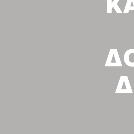
Κ
ΔΟ
Δ