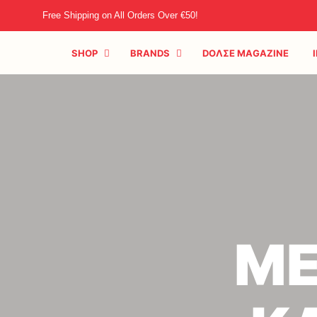
Free Shipping on All Orders Over €50!
SHOP
BRANDS
DOΛΣE MAGAZINE
ΜΕ