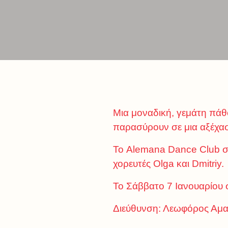
Μια μοναδική, γεμάτη πάθο
παρασύρουν σε μια αξέχασ
Το Alemana Dance Club στ
χορευτές Olga και Dmitriy.
Το Σάββατο 7 Ιανουαρίου 
Διεύθυνση: Λεωφόρος Αμα