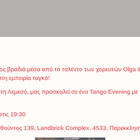
ς βραδιά μέσα από το ταλέντο των χορευτών Olga & 
τη εμπειρία ταγκό!
η Λεμεσό, μας προσκαλεί σε ένα Tango Evening με 
στις 19:30
θούντος 139, Landbrick Complex, 4533, Παρεκκλησ