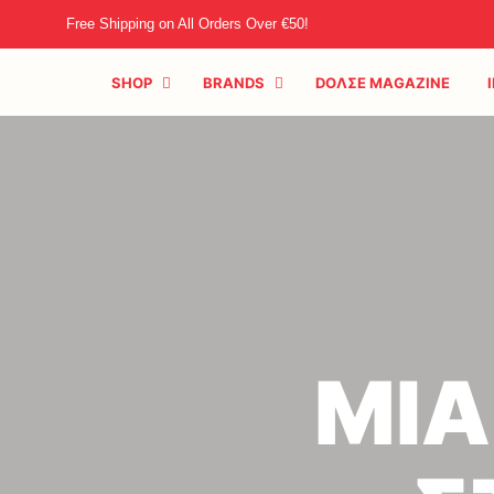
Free Shipping on All Orders Over €50!
SHOP
BRANDS
DOΛΣE MAGAZINE
ΜΙΑ