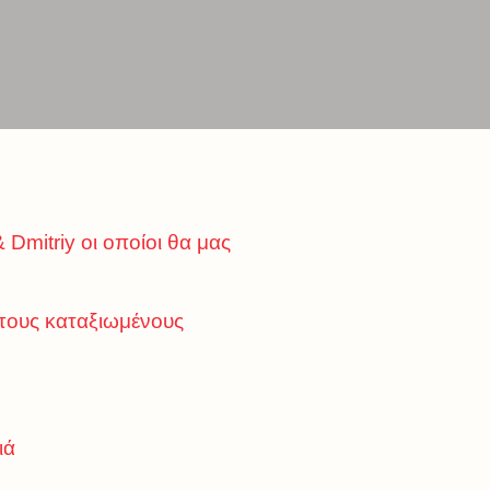
Dmitriy οι οποίοι θα μας
τους καταξιωμένους
ιά