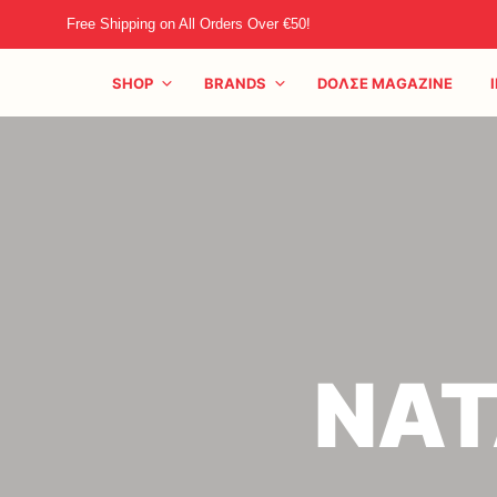
Free Shipping on All Orders Over €50!
SHOP
BRANDS
DOΛΣE MAGAZINE
ΝΑΤ