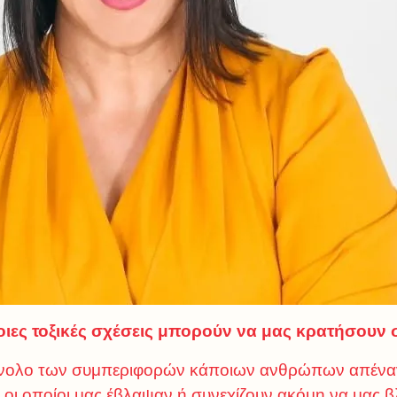
οιες τοξικές σχέσεις μπορούν να μας κρατήσουν 
 σύνολο των συμπεριφορών κάποιων ανθρώπων απένα
οι οποίοι μας έβλαψαν ή συνεχίζουν ακόμη να μας 