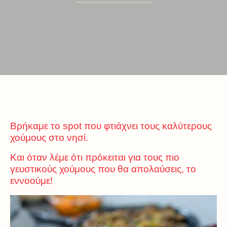
Βρήκαμε το spot που φτιάχνει τους καλύτερους
χούμους στο νησί.
Και όταν λέμε ότι πρόκειται για τους πιο
γευστικούς χούμους που θα απολαύσεις, το
εννοούμε!