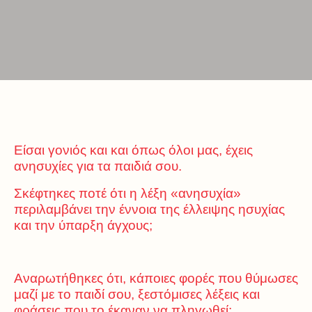
Είσαι γονιός και και όπως όλοι μας, έχεις
ανησυχίες για τα παιδιά σου.
Σκέφτηκες ποτέ ότι η λέξη «ανησυχία»
περιλαμβάνει την έννοια της έλλειψης ησυχίας
και την ύπαρξη άγχους;
Αναρωτήθηκες ότι, κάποιες φορές που θύμωσες
μαζί με το παιδί σου, ξεστόμισες λέξεις και
φράσεις που το έκαναν να πληγωθεί;