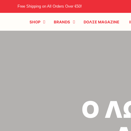
Free Shipping on All Orders Over €50!
SHOP
BRANDS
DOΛΣE MAGAZINE
Ο Λ