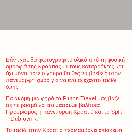
Εάν έχεις δει φωτογραφικό υλικό από τη φυσική
ομορφιά της Κροατίας με τους καταρράκτες και
όχι μόνο, τότε σίγουρα θα θες να βρεθείς στην
πανέμορφη χώρα για να ένα αξέχαστο ταξίδι
ζωής.
Για ακόμη μια φορά το Pluton Travel μας βάζει
σε πειρασμό να ετοιμάσουμε βαλίτσες.
Προορισμός η πανέμορφη Κροατία και το Split
– Dubrovnik.
Το ταξίδι στην Κροατία περιλαμβάνει επίσκεψη