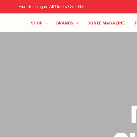
Free Shipping on All Orders Over €50!
SHOP
BRANDS
DOΛΣE MAGAZINE