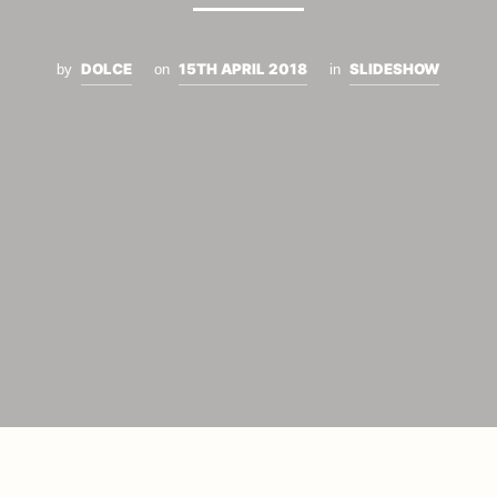
DOLCE
15TH APRIL 2018
SLIDESHOW
by
on
in