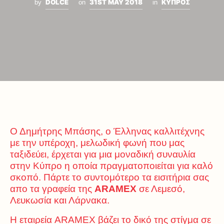
DOLCE
31ST MAY 2018
ΚΥΠΡΟΣ
by
on
in
Ο Δημήτρης Μπάσης, ο Έλληνας καλλιτέχνης
με την υπέροχη, μελωδική φωνή που μας
ταξιδεύει, έρχεται για μια μοναδική συναυλία
στην Κύπρο η οποία πραγματοποιείται για καλό
σκοπό. Πάρτε το συντομότερο τα εισιτήρια σας
απο τα γραφεία της
ARAMEX
σε Λεμεσό,
Λευκωσία και Λάρνακα.
Η εταιρεία ARAMEX βάζει το δικό της στίγμα σε