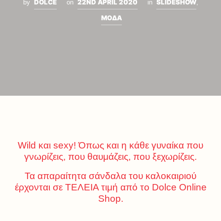
DOLCE
22ND APRIL 2020
SLIDESHOW
by
on
in
,
ΜΟΔΑ
Wild και sexy! Όπως και η κάθε γυναίκα που
γνωρίζεις, που θαυμάζεις, που ξεχωρίζεις.
Τα απαραίτητα σάνδαλα του καλοκαιριού
έρχονται σε ΤΕΛΕΙΑ τιμή από το Dolce Online
Shop.