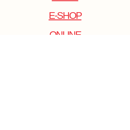
E-SHOP
ONLINE
MAGAZINE
.
EMAIL: DOLCECY@YMAIL.COM