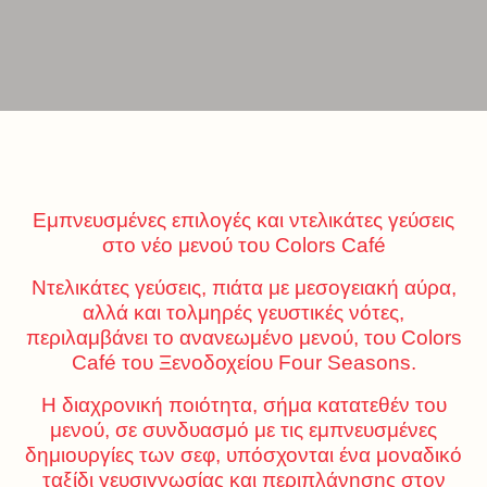
Εμπνευσμένες επιλογές και ντελικάτες γεύσεις
στο νέο μενού του Colors Café
Ντελικάτες γεύσεις, πιάτα με μεσογειακή αύρα,
αλλά και τολμηρές γευστικές νότες,
περιλαμβάνει το ανανεωμένο μενού, του Colors
Café του Ξενοδοχείου Four Seasons.
Η διαχρονική ποιότητα, σήμα κατατεθέν του
μενού, σε συνδυασμό με τις εμπνευσμένες
δημιουργίες των σεφ, υπόσχονται ένα μοναδικό
ταξίδι γευσιγνωσίας και περιπλάνησης στον