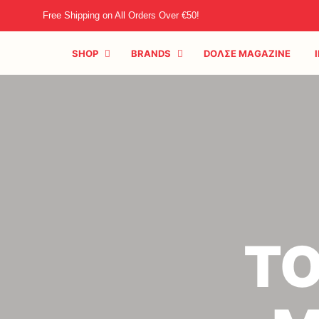
Free Shipping on All Orders Over €50!
SHOP
BRANDS
DOΛΣE MAGAZINE
ΤΟ