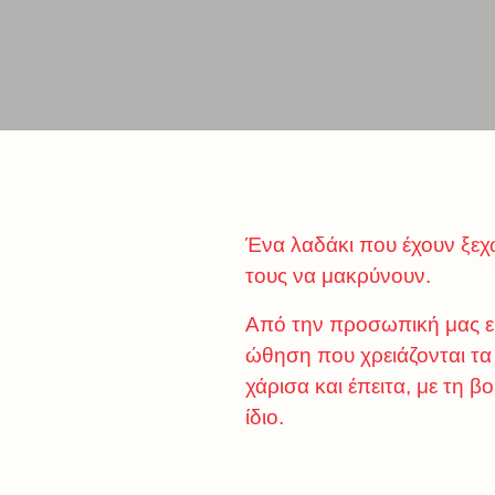
Ένα λαδάκι που έχουν ξεχω
τους να μακρύνουν.
Από την προσωπική μας εμπε
ώθηση που χρειάζονται τα
χάρισα και έπειτα, με τη β
ίδιο.