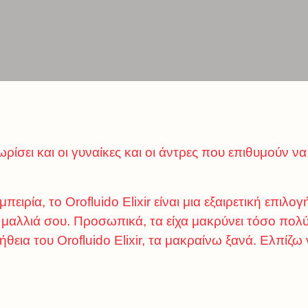
ρίσει και οι γυναίκες και οι άντρες που επιθυμούν 
ιρία, το Orofluido Elixir είναι μια εξαιρετική επιλογ
 μαλλιά σου. Προσωπικά, τα είχα μακρύνει τόσο πολύ
οήθεια του Orofluido Elixir, τα μακραίνω ξανά. Ελπίζω