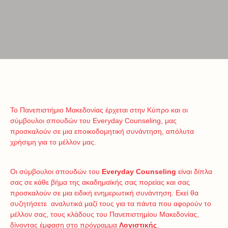
Το Πανεπιστήμιο Μακεδονίας έρχεται στην Κύπρο και οι
σύμβουλοι σπουδών του Everyday Counseling, μας
προσκαλούν σε μια εποικοδομητική συνάντηση, απόλυτα
χρήσιμη για το μέλλον μας.
Οι σύμβουλοι σπουδών του
Everyday
Counseling
είναι δίπλα
σας σε κάθε βήμα της ακαδημαϊκής σας πορείας και σας
προσκαλούν σε μια ειδική ενημερωτική συνάντηση. Εκεί θα
συζητήσετε αναλυτικά μαζί τους για τα πάντα που αφορούν το
μέλλον σας, τους κλάδους του Πανεπιστημίου Μακεδονίας,
δίνοντας έμφαση στο πρόγραμμα
Λογιστικής
.