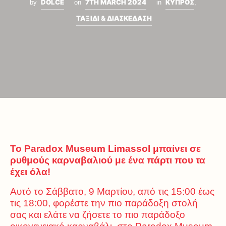
DOLCE
7TH MARCH 2024
ΚΥΠΡΟΣ
by
on
in
,
ΤΑΞΙΔΙ & ΔΙΑΣΚΕΔΑΣΗ
Το
Paradox
Museum
Limassol
μπαίνει σε
ρυθμούς καρναβαλιού με ένα πάρτι που τα
έχει όλα!
Αυτό το Σάββατο, 9 Μαρτίου, από τις 15:00 έως
τις 18:00, φορέστε την πιο παράδοξη στολή
σας και ελάτε να ζήσετε το πιο παράδοξο