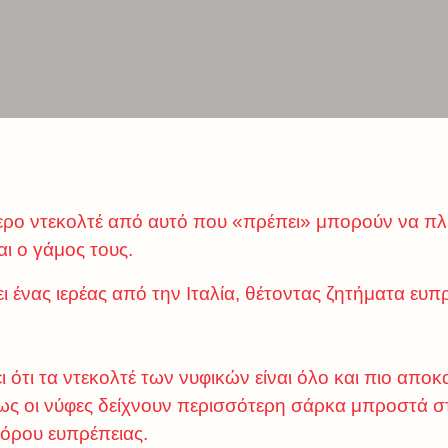
τερο ντεκολτέ από αυτό που «πρέπει» μπορούν να 
αι ο γάμος τους.
ι ένας ιερέας από την Ιταλία, θέτοντας ζητήματα ευπ
 ότι τα ντεκολτέ των νυφικών είναι όλο και πιο αποκ
ς οι νύφες δείχνουν περισσότερη σάρκα μπροστά στο 
όρου ευπρέπειας.