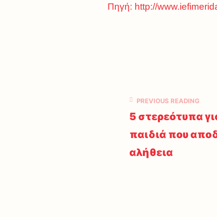
Πηγή:
http://www.iefimerid
PREVIOUS READING
5 στερεότυπα γι
παιδιά που απο
αλήθεια