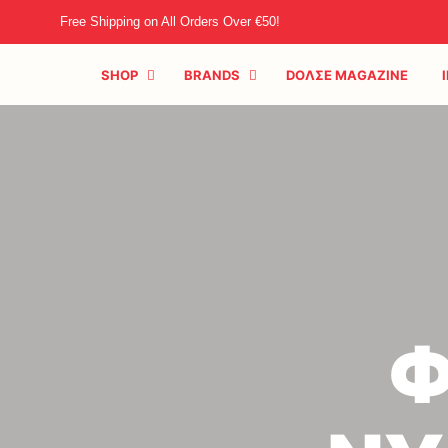
Free Shipping on All Orders Over €50!
SHOP
BRANDS
DOΛΣE MAGAZINE
Φ