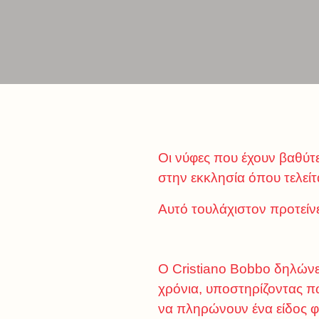
Οι νύφες που έχουν βαθύ
στην εκκλησία όπου τελείτ
Αυτό τουλάχιστον προτείνε
Ο Cristiano Bobbo δηλώνει
χρόνια, υποστηρίζοντας πω
να πληρώνουν ένα είδος φ