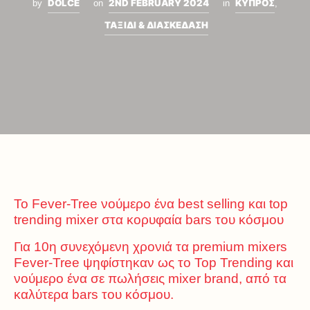
DOLCE
2ND FEBRUARY 2024
ΚΥΠΡΟΣ
by
on
in
,
ΤΑΞΙΔΙ & ΔΙΑΣΚΕΔΑΣΗ
Το Fever-Tree νούμερο ένα best selling και top
trending mixer στα κορυφαία bars του κόσμου
Για 10η συνεχόμενη χρονιά τα premium mixers
Fever-Tree ψηφίστηκαν ως το Top Trending και
νούμερο ένα σε πωλήσεις mixer brand, από τα
καλύτερα bars του κόσμου.