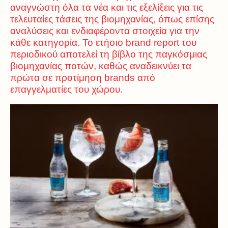
αναγνώστη όλα τα νέα και τις εξελίξεις για τις
τελευταίες τάσεις της βιομηχανίας, όπως επίσης
αναλύσεις και ενδιαφέροντα στοιχεία για την
κάθε κατηγορία. Το ετήσιο brand report του
περιοδικού αποτελεί τη βίβλο της παγκόσμιας
βιομηχανίας ποτών, καθώς αναδεικνύει τα
πρώτα σε προτίμηση brands από
επαγγελματίες του χώρου.