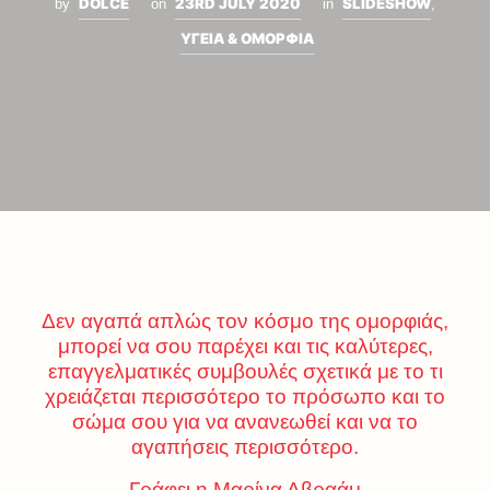
DOLCE
23RD JULY 2020
SLIDESHOW
by
on
in
,
ΥΓΕΙΑ & ΟΜΟΡΦΙΑ
Δεν αγαπά απλώς τον κόσμο της ομορφιάς,
μπορεί να σου παρέχει και τις καλύτερες,
επαγγελματικές συμβουλές σχετικά με το τι
χρειάζεται περισσότερο το πρόσωπο και το
σώμα σου για να ανανεωθεί και να το
αγαπήσεις περισσότερο.
Γράφει η Μαρίνα Αβραάμ