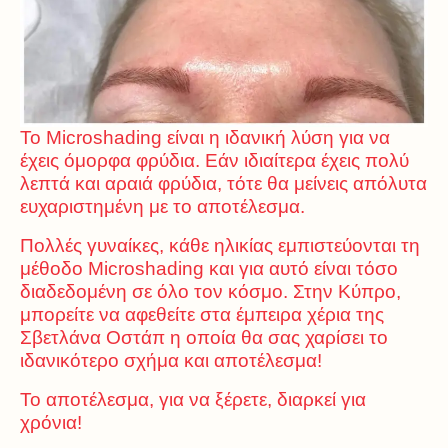
Το Microshading είναι η ιδανική λύση για να
έχεις όμορφα φρύδια. Εάν ιδιαίτερα έχεις πολύ
λεπτά και αραιά φρύδια, τότε θα μείνεις απόλυτα
ευχαριστημένη με το αποτέλεσμα.
Πολλές γυναίκες, κάθε ηλικίας εμπιστεύονται τη
μέθοδο Microshading και για αυτό είναι τόσο
διαδεδομένη σε όλο τον κόσμο. Στην Κύπρο,
μπορείτε να αφεθείτε στα έμπειρα χέρια της
Σβετλάνα Οστάπ η οποία θα σας χαρίσει το
ιδανικότερο σχήμα και αποτέλεσμα!
Το αποτέλεσμα, για να ξέρετε, διαρκεί για
χρόνια!