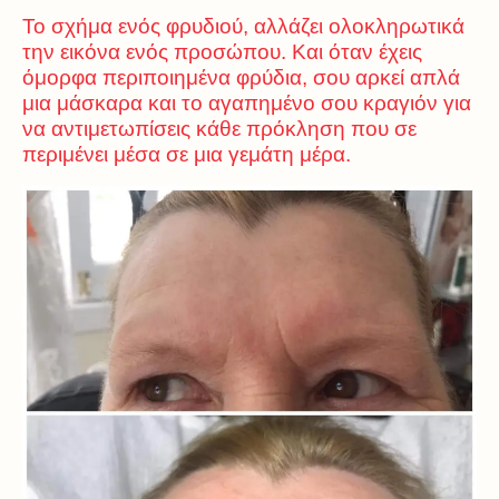
Το σχήμα ενός φρυδιού, αλλάζει ολοκληρωτικά
την εικόνα ενός προσώπου. Και όταν έχεις
όμορφα περιποιημένα φρύδια, σου αρκεί απλά
μια μάσκαρα και το αγαπημένο σου κραγιόν για
να αντιμετωπίσεις κάθε πρόκληση που σε
περιμένει μέσα σε μια γεμάτη μέρα.