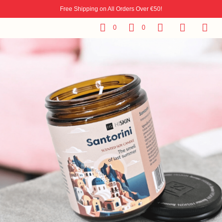
Free Shipping on All Orders Over €50!
0
0