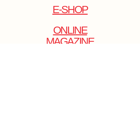
E-SHOP
ONLINE
MAGAZINE
.
EMAIL: DOLCECY@YMAIL.COM