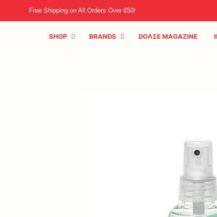
Free Shipping on All Orders Over €50!
SHOP
BRANDS
DOΛΣE MAGAZINE