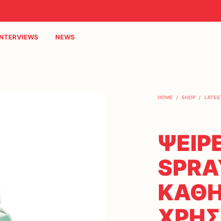
INTERVIEWS
NEWS
HOME
/
SHOP
/
LATES
ΨΕΙΡ
SPRA
ΚΑΘΗ
ΧΡΗΣ