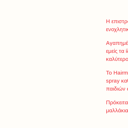
Η επιστρ
ενοχλητι
Αγαπημέν
εμείς τα
καλύτερο
Το Hairm
spray κα
παιδιών 
Πρόκειτα
μαλλάκια