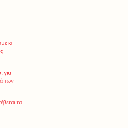
με κι
υς
ι για
ιά των
έβεται τα