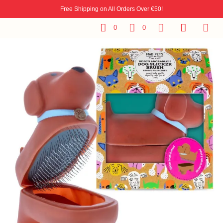
Free Shipping on All Orders Over €50!
0
0