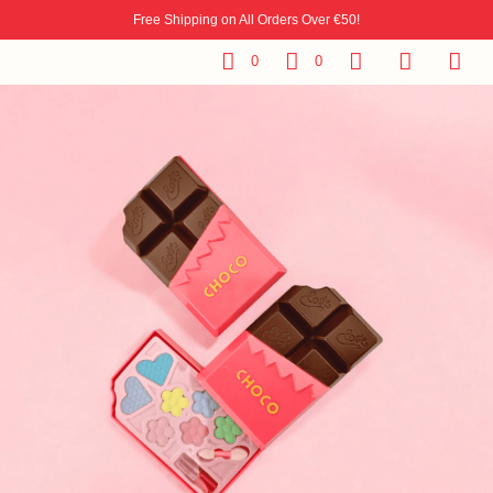
Free Shipping on All Orders Over €50!
0
0