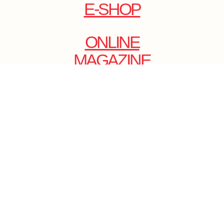
E-SHOP
ONLINE
MAGAZINE
.
EMAIL: DOLCECY@YMAIL.COM