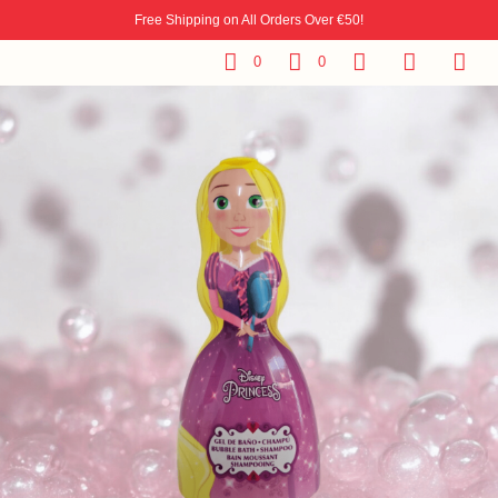
Free Shipping on All Orders Over €50!
0
0