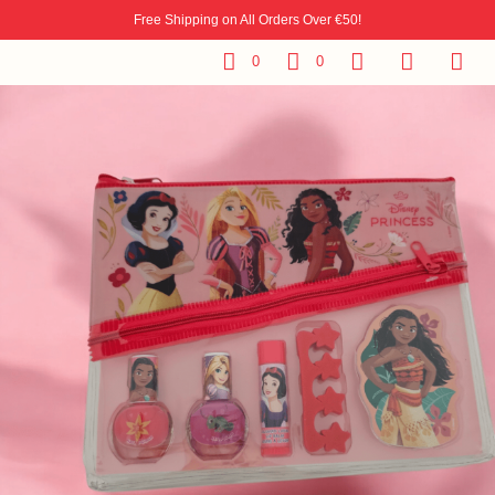
Free Shipping on All Orders Over €50!
0
0