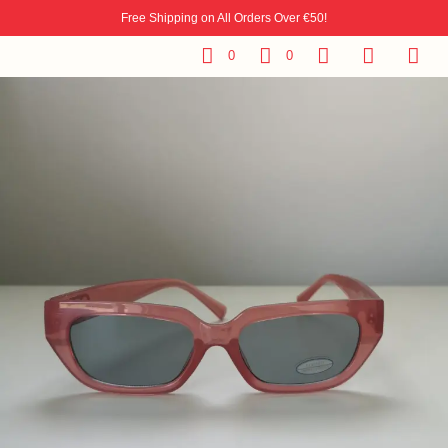
Free Shipping on All Orders Over €50!
0
0