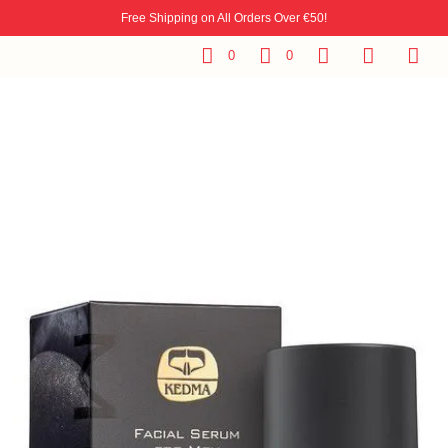
Free Shipping on All Orders Over €50!
0
0