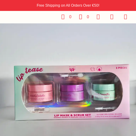
Free Shipping on All Orders Over €50!
0
0