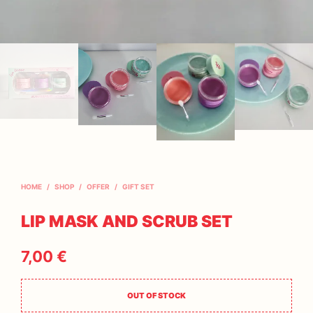
HOME
/
SHOP
/
OFFER
/
GIFT SET
LIP MASK AND SCRUB SET
7,00
€
OUT OF STOCK