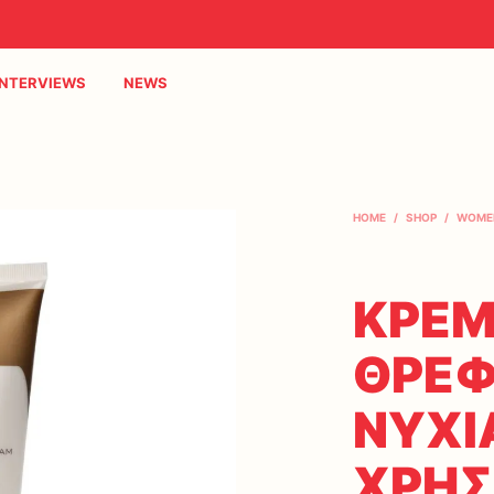
INTERVIEWS
NEWS
HOME
/
SHOP
/
WOME
ΚΡΕΜ
ΘΡΕΦ
ΝΥΧΙ
ΧΡΗ