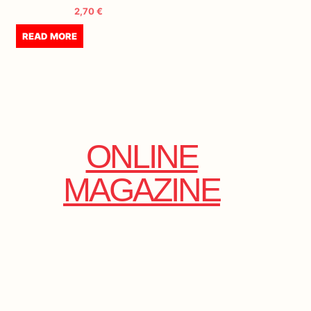
2,70
€
READ MORE
ONLINE
MAGAZINE