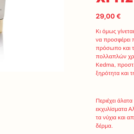
29,00
€
Κι όμως γίνεται
να προσφέρει π
πρόσωπο και τ
πολλαπλών χρή
Kedma, προστα
ξηρότητα και τ
Περιέχει άλατ
εκχυλίσματα Αλ
τα νύχια και α
δέρμα.