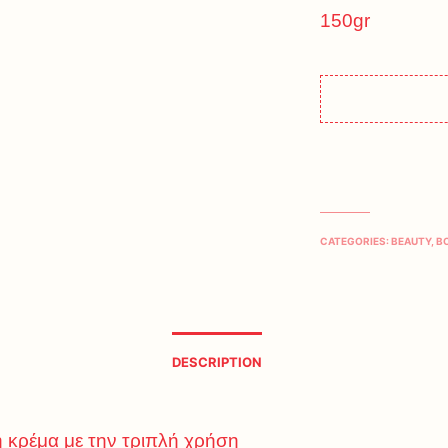
150gr
CATEGORIES:
BEAUTY
,
B
DESCRIPTION
ή κρέμα με την τριπλή χρήση