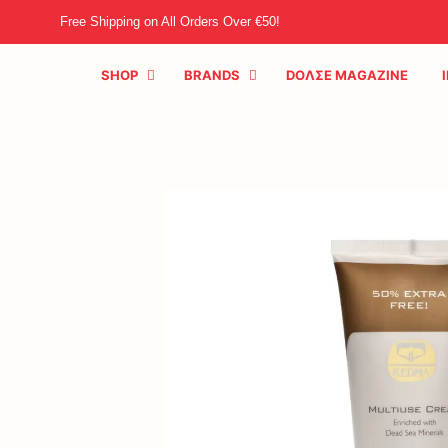
Free Shipping on All Orders Over €50!
SHOP
BRANDS
DOΛΣE MAGAZINE