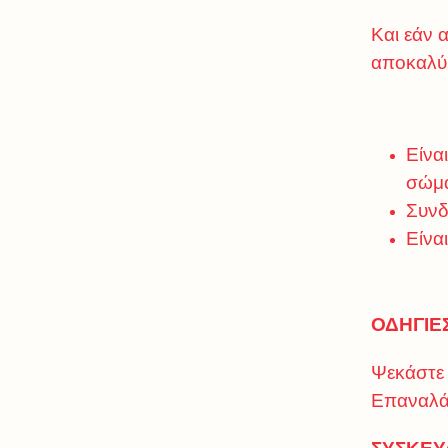
Και εάν 
αποκαλύ
Είνα
σώμα
Συνδ
Είνα
ΟΔΗΓΙΕ
Ψεκάστε 
Επαναλάβ