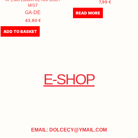
7,99
€
MIST
GA-DE
READ MORE
43,80
€
ADD TO BASKET
E-SHOP
EMAIL: DOLCECY@YMAIL.COM