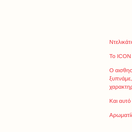
Ντελικάτ
To ICON 
Ο αισθησ
ξυπνάμε,
χαρακτηρ
Και αυτό
Αρωματίζ