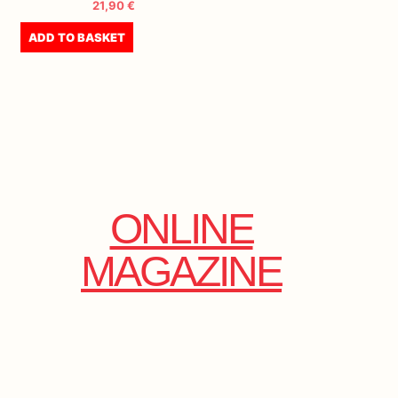
21,90
€
ADD TO BASKET
ONLINE
MAGAZINE