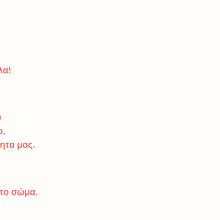
λα!
υ
ο,
ητα μας.
 το σώμα.