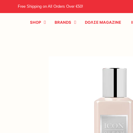
Free Shipping on All Orders Over €50!
SHOP
BRANDS
DOΛΣE MAGAZINE