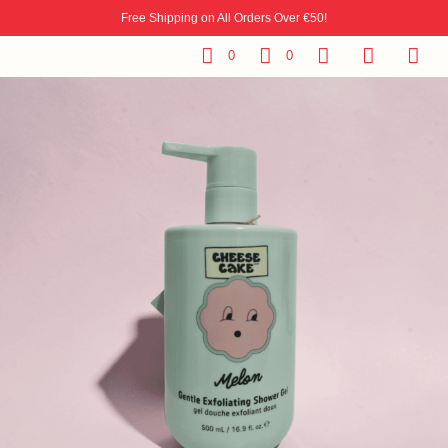
Free Shipping on All Orders Over €50!
0
0