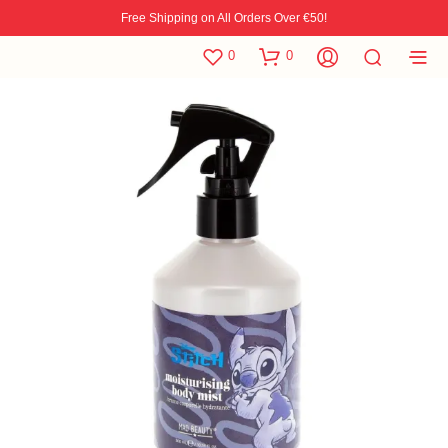
Free Shipping on All Orders Over €50!
0
0