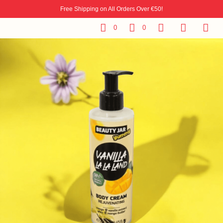
Free Shipping on All Orders Over €50!
0
0