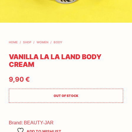
HOME
/
SHOP
/
WOMEN
/
BODY
VANILLA LA LA LAND BODY
CREAM
9,90
€
OUT OF STOCK
Brand:
BEAUTY-JAR
ADD TO WISHLIST